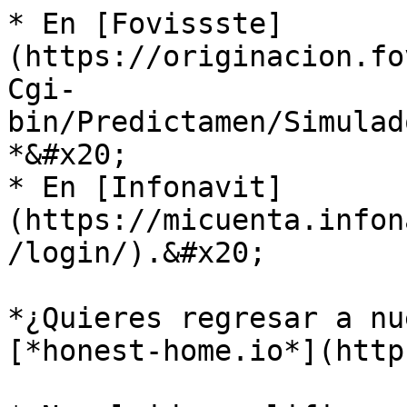
* En [Fovissste]
(https://originacion.fo
Cgi-
bin/Predictamen/Simulad
*&#x20;

* En [Infonavit]
(https://micuenta.infon
/login/).&#x20;

*¿Quieres regresar a nu
[*honest-home.io*](http