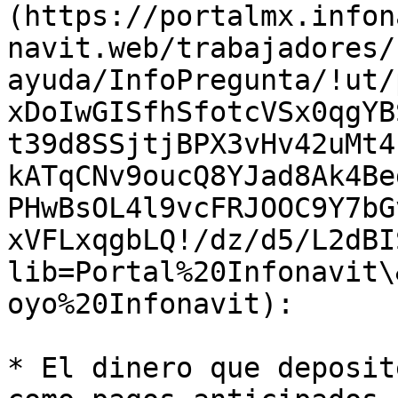
(https://portalmx.infon
navit.web/trabajadores/
ayuda/InfoPregunta/!ut/
xDoIwGISfhSfotcVSx0qgYB
t39d8SSjtjBPX3vHv42uMt4
kATqCNv9oucQ8YJad8Ak4Be
PHwBsOL4l9vcFRJOOC9Y7bG
xVFLxqgbLQ!/dz/d5/L2dBI
lib=Portal%20Infonavit\
oyo%20Infonavit):

* El dinero que deposit