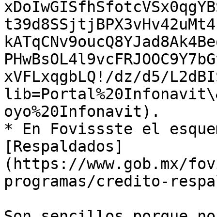
xDoIwGISfhSfotcVSx0qgYB
t39d8SSjtjBPX3vHv42uMt4
kATqCNv9oucQ8YJad8Ak4Be
PHwBsOL4l9vcFRJOOC9Y7bG
xVFLxqgbLQ!/dz/d5/L2dBI
lib=Portal%20Infonavit\
oyo%20Infonavit).

* En Fovissste el esque
[Respaldados]
(https://www.gob.mx/fov
programas/credito-respa
Son sencillos porque no